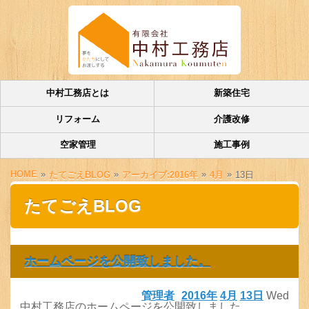
中村工務店とは
新築住宅
リフォーム
介護改修
空家管理
施工事例
HOME
»
»
»
»
たてごえBLOG
アーカイブ:2016年
4月
13日
たてごえBLOG
ホームページを公開致しました。
管理者
2016年
4月
13日
Wed
中村工務店のホームページを公開致しました。