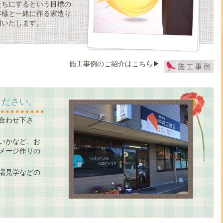
たちにするという目標の
客様と一緒に作る家造り
明いたします。
施工事例のご紹介はこちら▶
ください。
合わせ下さ
いかなど、お
メージ作りの
場見学などの