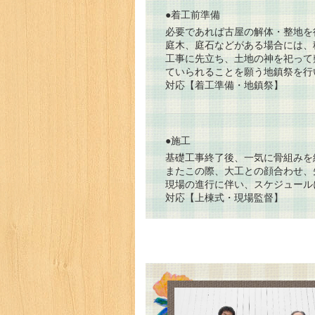
●着工前準備
必要であれば古屋の解体・整地を
庭木、庭石などがある場合には、
工事に先立ち、土地の神を祀って
ていられることを願う地鎮祭を行
対応【着工準備・地鎮祭】
●施工
基礎工事終了後、一気に骨組みを
またこの際、大工との顔合わせ、
現場の進行に伴い、スケジュール
対応【上棟式・現場監督】