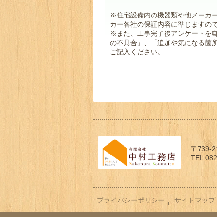
※住宅設備内の機器類や他メーカ
カー各社の保証内容に準じますの
※また、工事完了後アンケートを
の不具合」、「追加や気になる箇所
ご記入ください。
〒739-
TEL:082
プライバシーポリシー
サイトマップ