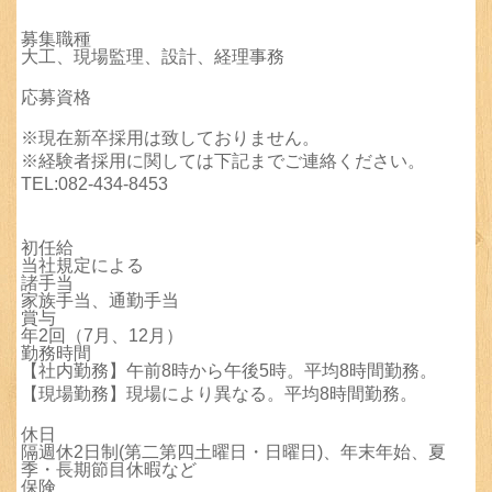
募集職種
大工、現場監理、設計、経理事務
応募資格
※現在新卒採用は致しておりません。
※経験者採用に関しては下記までご連絡ください。
TEL:082-434-8453
初任給
当社規定による
諸手当
家族手当、通勤手当
賞与
年2回（7月、12月）
勤務時間
【社内勤務】午前8時から午後5時。平均8時間勤務。
【現場勤務】現場により異なる。平均8時間勤務。
休日
隔週休2日制(第二第四土曜日・日曜日)、年末年始、夏
季・長期節目休暇など
保険